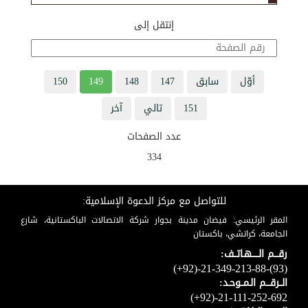
إنتقل إلى
أوّل
سابق
147
148
149
150
151
تالي
آخر
عدد الصفحات
334
للتواصل مع مركز الدعوة الإسلامية:
المقر الرئيسي: فيضان مدينة بجوار شركة الاتصالات الباكستانية، شارع
الجامعة، كراتشي، باكستان
رقـــم الـــــهـاتــف:
(+92)-21-349-213-88-(93)
الــرقـــم الـمــوحـد:
(+92)-21-111-252-692