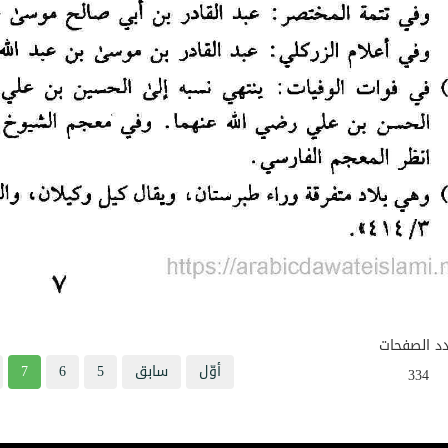
د الصفحات
أوّل
سابق
5
6
7
334