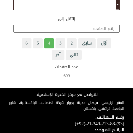
إنتقل إلى
أوّل
سابق
2
3
4
5
6
تالي
آخر
عدد الصفحات
609
للتواصل مع مركز الدعوة الإسلامية:
المقر الرئيسي: فيضان مدينة بجوار شركة الاتصالات الباكستانية، شارع
الجامعة، كراتشي، باكستان
رقـــم الـــــهـاتــف:
(+92)-21-349-213-88-(93)
الــرقـــم الـمــوحـد: