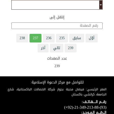
إنتقل إلى
أوّل
سابق
235
236
237
238
239
تالي
آخر
عدد الصفحات
239
للتواصل مع مركز الدعوة الإسلامية:
المقر الرئيسي: فيضان مدينة بجوار شركة الاتصالات الباكستانية، شارع
الجامعة، كراتشي، باكستان
رقـــم الـــــهـاتــف:
(+92)-21-349-213-88-(93)
الــرقـــم الـمــوحـد: