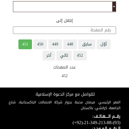
إنتقل إلى
أوّل
سابق
448
449
450
451
452
تالي
آخر
عدد الصفحات
452
للتواصل مع مركز الدعوة الإسلامية:
المقر الرئيسي: فيضان مدينة بجوار شركة الاتصالات الباكستانية، شارع
الجامعة، كراتشي، باكستان
رقـــم الـــــهـاتــف:
(+92)-21-349-213-88-(93)
الــرقـــم الـمــوحـد: