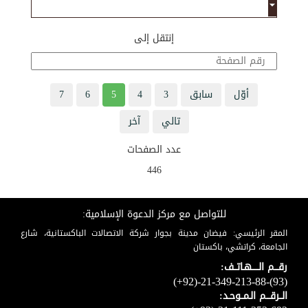
إنتقل إلى
أوّل
سابق
3
4
5
6
7
تالي
آخر
عدد الصفحات
446
للتواصل مع مركز الدعوة الإسلامية:
المقر الرئيسي: فيضان مدينة بجوار شركة الاتصالات الباكستانية، شارع
الجامعة، كراتشي، باكستان
رقـــم الـــــهـاتــف:
(+92)-21-349-213-88-(93)
الــرقـــم الـمــوحـد: