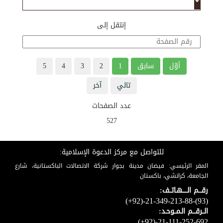
إنتقل إلى
أوّل
سابق
1
2
3
4
5
تالي
آخر
عدد الصفحات
527
للتواصل مع مركز الدعوة الإسلامية:
المقر الرئيسي: فيضان مدينة بجوار شركة الاتصالات الباكستانية، شارع
الجامعة، كراتشي، باكستان
رقـــم الـــــهـاتــف:
(+92)-21-349-213-88-(93)
الــرقـــم الـمــوحـد:
(+92)-21-111-252-692