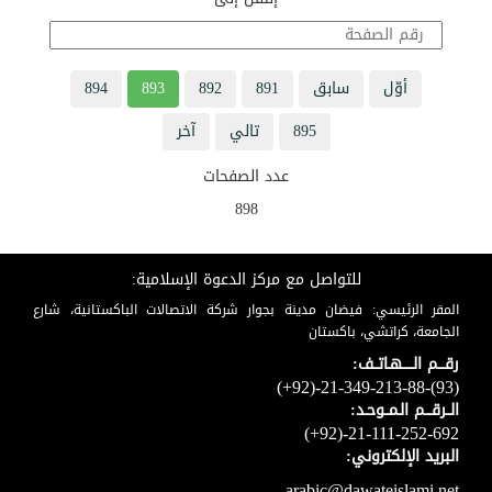
أوّل
سابق
891
892
893
894
895
تالي
آخر
عدد الصفحات
898
للتواصل مع مركز الدعوة الإسلامية:
المقر الرئيسي: فيضان مدينة بجوار شركة الاتصالات الباكستانية، شارع
الجامعة، كراتشي، باكستان
رقـــم الـــــهـاتــف:
(+92)-21-349-213-88-(93)
الــرقـــم الـمــوحـد:
(+92)-21-111-252-692
البريد الإلكتروني:
arabic@dawateislami.net