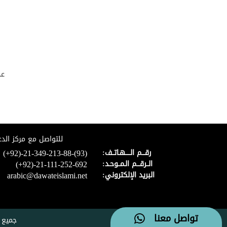
عد
للتواصل مع مركز الدع
(+92)-21-349-213-88-(93)
رقـــم الـــــهـاتــف:
(+92)-21-111-252-692
الــرقـــم الـمــوحـد:
arabic@dawateislami.net
البريد الإلكتروني:
تواصل معنا
جميع 