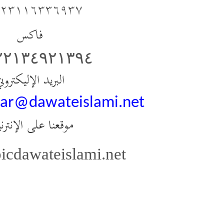
٢٣١١٦٣٣٦٩٣٧
فاكس
٢٢١٣٤٩٢١٣٩٤
البريد الإليكترون
.ar@dawateislami.net
موقعنا على الإنتر
icdawateislami.net