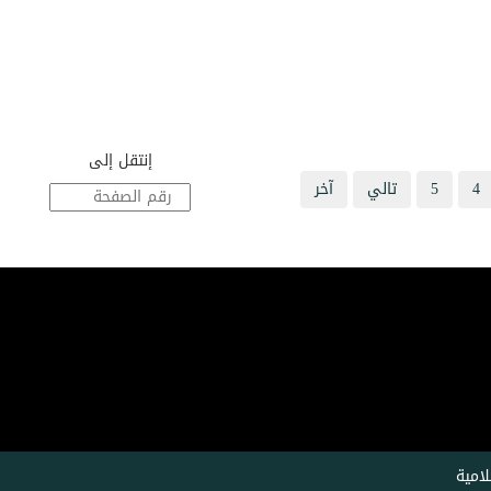
إنتقل إلى
4
5
تالي
آخر
امية