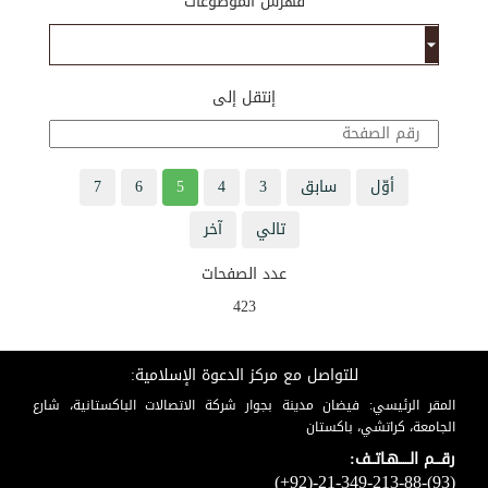
فهرس الموضوعات
إنتقل إلى
أوّل
سابق
3
4
5
6
7
تالي
آخر
عدد الصفحات
423
للتواصل مع مركز الدعوة الإسلامية:
المقر الرئيسي: فيضان مدينة بجوار شركة الاتصالات الباكستانية، شارع
الجامعة، كراتشي، باكستان
رقـــم الـــــهـاتــف:
(+92)-21-349-213-88-(93)