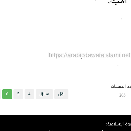
د الصفحات
أوّل
سابق
4
5
6
263
وة الإسلامية: