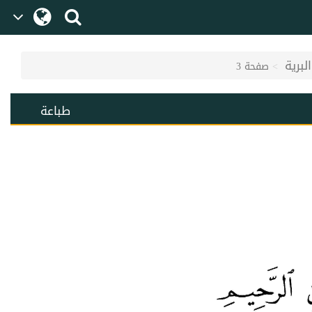
برية
صفحة 3
طباعة