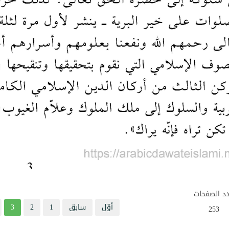
د الصفحات
أوّل
سابق
1
2
3
253