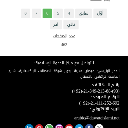
أوّل
سابق
4
5
6
7
8
تالي
آخر
عدد الصفحات
462
للتواصل مع مركز الدعوة الإسلامية:
المقر الرئيسي: فيضان مدينة بجوار شركة الاتصالات الباكستانية، شارع
الجامعة، كراتشي، باكستان
رقـــم الـــــهـاتــف:
(+92)-21-349-213-88-(93)
الــرقـــم الـمــوحـد:
(+92)-21-111-252-692
البريد الإلكتروني:
arabic@dawateislami.net