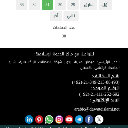
أوّل
سابق
29
30
31
32
33
تالي
آخر
عدد الصفحات
38
للتواصل مع مركز الدعوة الإسلامية:
المقر الرئيسي: فيضان مدينة بجوار شركة الاتصالات الباكستانية، شارع
الجامعة، كراتشي، باكستان
رقـــم الـــــهـاتــف:
(+92)-21-349-213-88-(93)
الــرقـــم الـمــوحـد:
(+92)-21-111-252-692
البريد الإلكتروني:
arabic@dawateislami.net