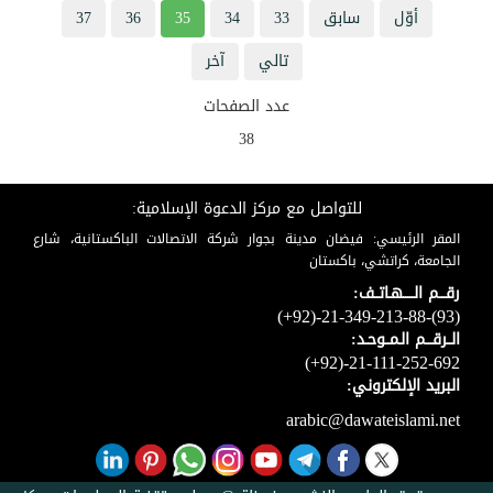
أوّل
سابق
33
34
35
36
37
تالي
آخر
عدد الصفحات
38
للتواصل مع مركز الدعوة الإسلامية:
المقر الرئيسي: فيضان مدينة بجوار شركة الاتصالات الباكستانية، شارع
الجامعة، كراتشي، باكستان
رقـــم الـــــهـاتــف:
(+92)-21-349-213-88-(93)
الــرقـــم الـمــوحـد:
(+92)-21-111-252-692
البريد الإلكتروني:
arabic@dawateislami.net