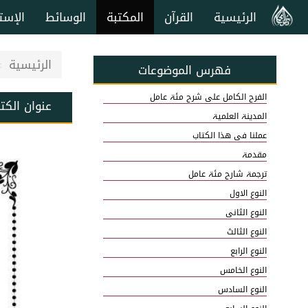
الرئيسية
القرآن
المكتبة
الوسائط
الإست
الرئيسية
فهرس الموضوعات
الفرح الکامل علی شرح مئۃ عامل
عنوان الكت
المدینۃ العلمیۃ
عملنا فی ھذا الکتاب
مقدمۃ
ترجمۃ شارح مئۃ عامل
النوع الاول
النوع الثانی
النوع الثالث
النوع الرابع
النوع الخامس
النوع السادس