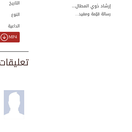
التاريخ
00:03:48
إرشاد ذوي المطال...
رسالة قيّمة ومفيد...
النوع
الداعية
MP4
تعليقات