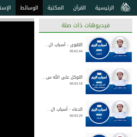
الرئيسية
القرآن
المكتبة
الوسائط
الإست
فيديوهات ذات صلة
التقوى - أسباب ال...
00:02:44
التوكل على الله س...
00:03:18
الدعاء - أسباب ال...
00:03:29