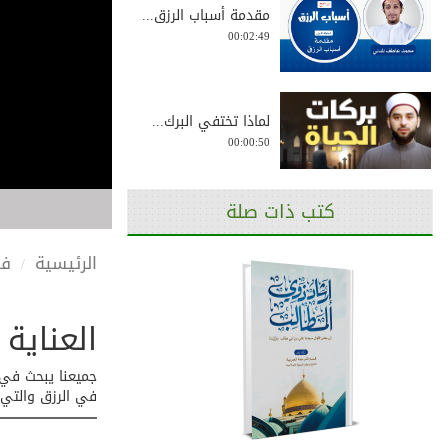
مقدمة أسباب الرزق...
00:02:49
لماذا تختفي البرك...
00:00:50
كتب ذات صلة
الاستغفار - أسباب...
00:03:21
الرئيسية
في
العناية 
الصدقة - أسباب ال...
00:03:01
جميعنا يبحث في ا
في الرزق والتي ت
التفرغ للعبادة ال...