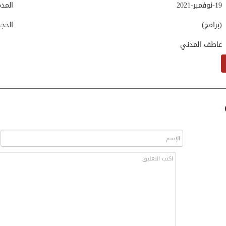
19-نوفمبر-2021
المد
(برامج)
الحج
عاطف المدني