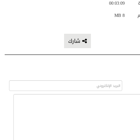
ة
00:03:09
م
8 MB
شارك