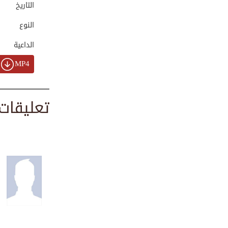
التاريخ
00:00:59
النوع
الداعية
Humanitarian init...
00:01:19
MP4
تعليقات
نشاطات الشيخ محمد...
00:02:20
زيارة الشيخ محمد ...
00:12:02
موجز دورة تكفين ا...
00:02:07