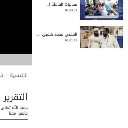
فعاليات القافلة ا...
00:03:53
المفتي محمد شفيق ...
00:01:41
حملة توزيع الوجبا...
00:01:17
الرئيسية
في
التقرير
الشهيد الشيخ محمد...
00:01:22
بحمد الله تعالى 
فابقوا معنا
موجز فعاليات القا...