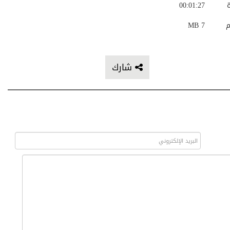
ة
00:01:27
م
7 MB
شارك