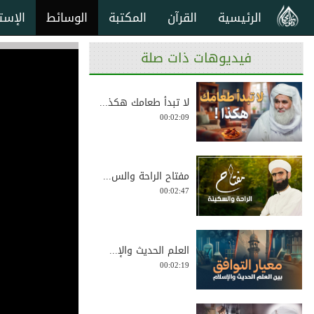
الرئيسية
القرآن
المكتبة
الوسائط
الإست
فيديوهات ذات صلة
لا تبدأ طعامك هكذ...
00:02:09
مفتاح الراحة والس...
00:02:47
العلم الحديث والإ...
00:02:19