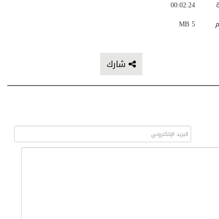
ة
00:02:24
م
5 MB
شارك