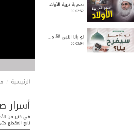
صعوبة تربية الأولاد
00:02:52
لو رآنا النبي ﷺ ه...
00:03:04
الإسلام يأمرنا ال...
00:03:08
الرئيسية
في
أسرار ص
الصلاة على النبيﷺ...
00:01:17
في كثير من الأح
تابع المقطع حتى 
هكذا تصبح وليًّا!...