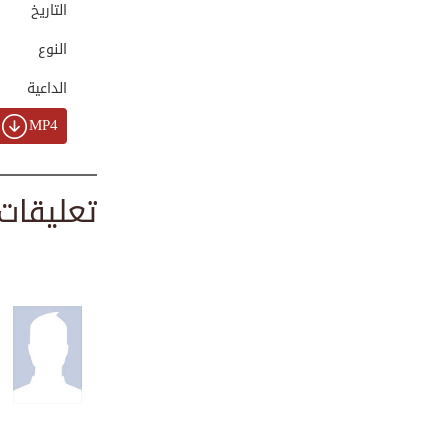
التاريخ
00:02:34
النوع
الداعية
لا تعمل الخير ريا...
00:01:04
MP4
تعليقات
كيف تحمي بيتك وأو...
00:02:40
العدل بين الأبناء...
00:05:26
الإنفاق على الأهل...
00:00:18