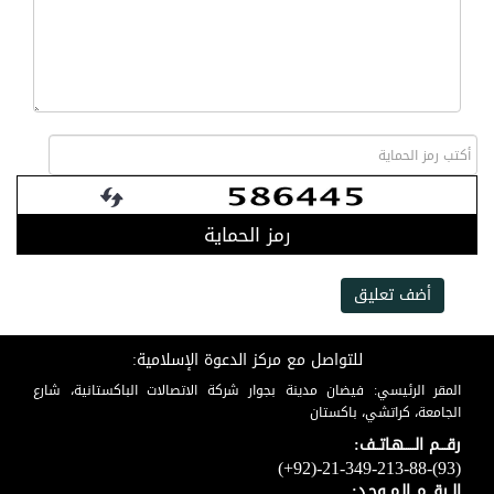
رمز الحماية
أضف تعليق
للتواصل مع مركز الدعوة الإسلامية:
المقر الرئيسي: فيضان مدينة بجوار شركة الاتصالات الباكستانية، شارع
الجامعة، كراتشي، باكستان
رقـــم الـــــهـاتــف:
(+92)-21-349-213-88-(93)
الــرقـــم الـمــوحـد: