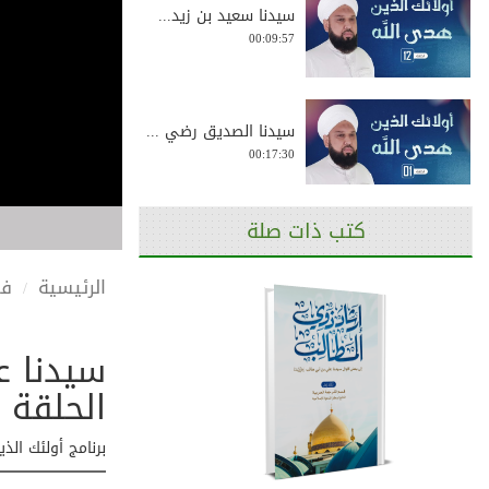
سيدنا سعيد بن زيد...
00:09:57
سيدنا الصديق رضي ...
00:17:30
كتب ذات صلة
سيدنا سعد بن أبي ...
00:13:29
الرئيسية
في
سيدنا عب
سيدتنا الصديقة عا...
00:12:21
الحلقة 23
برنامج أولئك الذين هدى الله | الحل
سيدنا الزبير بن ا...