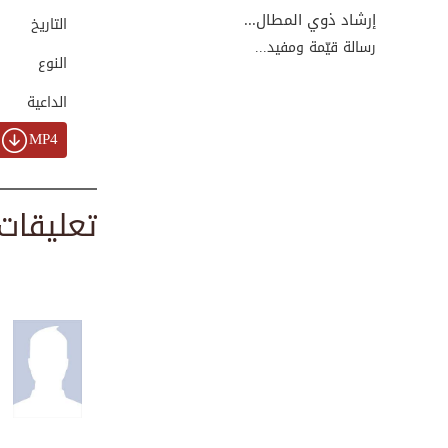
00:12:43
إرشاد ذوي المطال...
التاريخ
رسالة قيّمة ومفيد...
النوع
سيدنا أبو عبيدة ع...
الداعية
00:10:42
MP4
سيدتنا صفية بنت ح...
تعليقات
00:10:09
سيدتنا حفصة بنت ع...
00:07:35
سيدنا سعد بن معاذ...
00:11:14