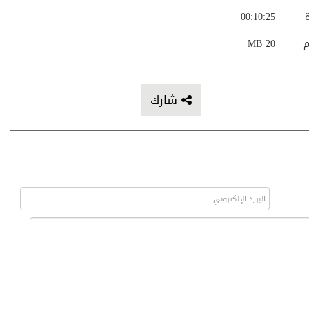
ة
00:10:25
م
20 MB
شارك