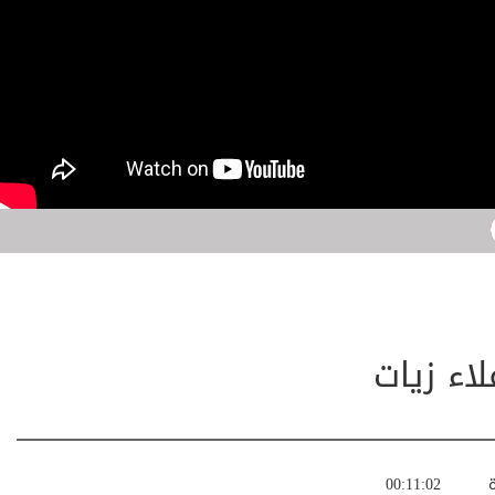
اء زيات
ة
00:11:02