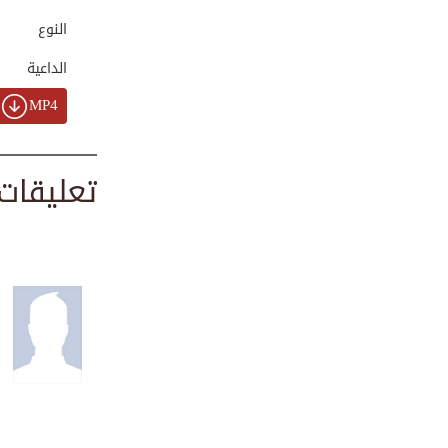
00:24:17
النوع
الداعية
الثبات على الطاعا...
MP4
00:11:22
تعليقات
الدعاء هو العبادة...
00:14:49
الثبات لزومه وفضا...
00:22:43
خطبة الجمعة: العظ...
00:22:59