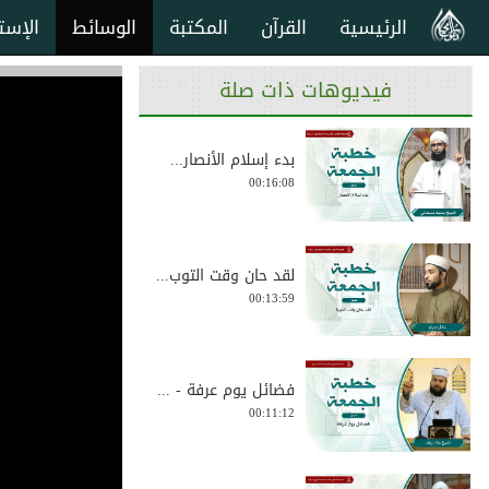
الرئيسية
القرآن
المكتبة
الوسائط
الإست
فيديوهات ذات صلة
بدء إسلام الأنصار...
00:16:08
لقد حان وقت التوب...
00:13:59
فضائل يوم عرفة - ...
00:11:12