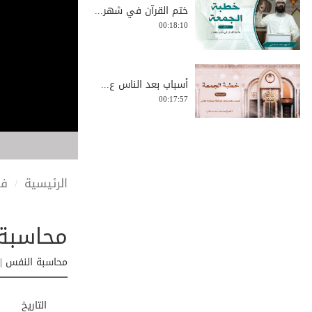
ختم القرآن في شهر...
00:18:10
أسباب بعد الناس ع...
00:17:57
غض البصر - خطبة ا...
00:22:54
الرئيسية
في
محاسبة 
فضل شهر رجب -
خطب...
00:10:06
محاسبة النفس | 
موت العالم موت ال...
التاريخ