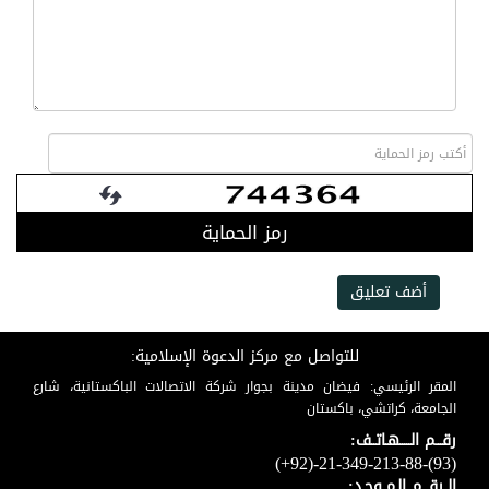
رمز الحماية
أضف تعليق
للتواصل مع مركز الدعوة الإسلامية:
المقر الرئيسي: فيضان مدينة بجوار شركة الاتصالات الباكستانية، شارع
الجامعة، كراتشي، باكستان
رقـــم الـــــهـاتــف:
(+92)-21-349-213-88-(93)
الــرقـــم الـمــوحـد: