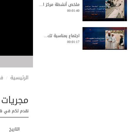
ملخص أنشطة مركز ا...
00:01:40
اجتماع بمناسبة تك...
00:01:17
لقاء مع عدد من عل...
00:01:23
الرئيسية
في
مجريات 
جولة تعريفية بين ...
00:05:24
نقدم لكم في هذا
القافلة الدعوية ف...
التاريخ