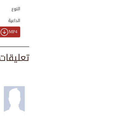
00:00:43
النوع
الداعية
التقرير الأخباري ...
MP4
00:00;24
تعليقات
إنطباعات الشيخ في...
00:03:33
اجتماع تشاوري لتع...
00:01:10
تقرير نشاطات
مؤسس...
00:02:19