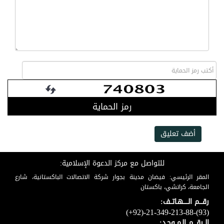
رمز الحماية
أضف تعليق
للتواصل مع مركز الدعوة الإسلامية:
المقر الرئيسي: فيضان مدينة بجوار شركة الاتصالات الباكستانية، شارع
الجامعة، كراتشي، باكستان
رقـــم الـــــهـاتــف:
(+92)-21-349-213-88-(93)
الــرقـــم الـمــوحـد: