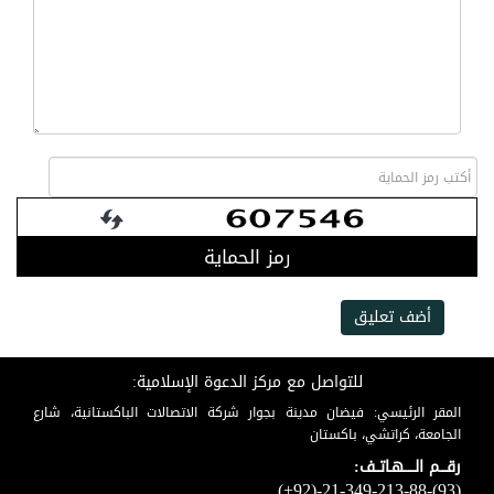
رمز الحماية
أضف تعليق
للتواصل مع مركز الدعوة الإسلامية:
المقر الرئيسي: فيضان مدينة بجوار شركة الاتصالات الباكستانية، شارع
الجامعة، كراتشي، باكستان
رقـــم الـــــهـاتــف:
(+92)-21-349-213-88-(93)