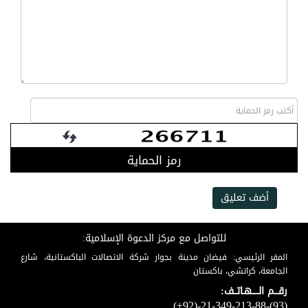
رمز الحماية
أضف تعليق
للتواصل مع مركز الدعوة الإسلامية:
المقر الرئيسي: فيضان مدينة بجوار شركة الاتصالات الباكستانية، شارع
الجامعة، كراتشي، باكستان
رقـــم الـــــهـاتــف:
(+92)-21-349-213-88-(93)