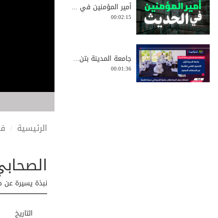
أمير المؤمنين في ...
00:02:15
جامعة المدينة بتن...
00:01:36
من كنوز الأدعية ا...
00:01:51
الرئيسية
في
الصحابي
ثواب الذكر بعد صل...
00:01:03
نبذة يسيرة عن ص
سورة قصيرة من يقر...
التاريخ