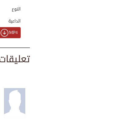
00:01:18
النوع
الداعية
كن كالنملة | درس...
MP4
00:01:06
تعليقات
رسالة رسول الله ف...
00:01:29
اللسان المتمرّد
00:00:35
الزواج في الإسلام...
00:03:55