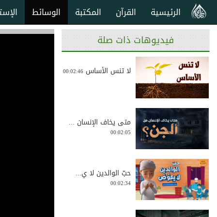
الرئيسية
القرآن
المكتبة
الوسائط
الإست
فيديوهات ذات صلة
لا تنس الأساس
00:02:46
متى يخاف الإنسان ...
00:02:05
حبّ الوالدين لا ي...
00:02:34