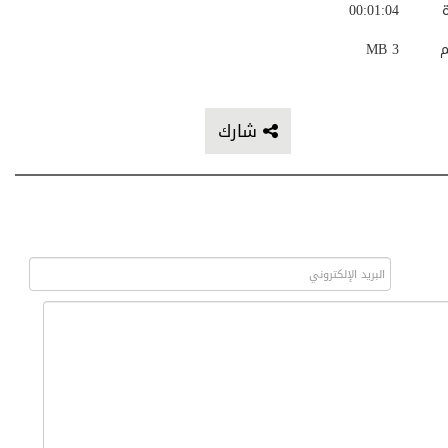
ة
00:01:04
م
3 MB
شارك