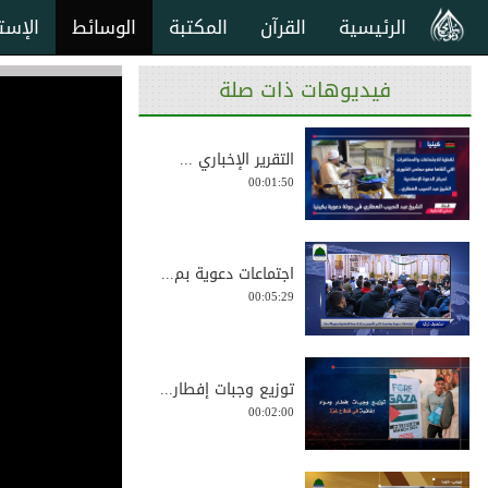
الرئيسية
القرآن
المكتبة
الوسائط
الإست
فيديوهات ذات صلة
التقرير الإخباري ...
00:01:50
اجتماعات دعوية بم...
00:05:29
توزيع وجبات إفطار...
00:02:00