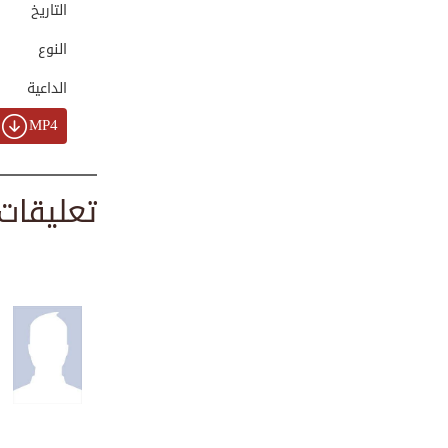
التاريخ
00:00:46
النوع
الداعية
زيارة للشيخ عبد ا...
00:00:59
MP4
تعليقات
التقرير الأخباري ...
00:01:07
لقاء مع بعض العلم...
00:01:42
للمساهمة وارسال ا...
00:01:27