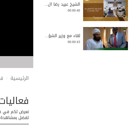
الشيخ عبيد رضا ال...
00:00:40
لقاء مع وزير الشؤ...
00:00:43
انطباعات الشيخ ال...
00:01:33
الرئيسية
في
فعاليات
شهادة من الميدان:...
00:02:18
نعرض لكم في هذا 
تفضل بمشاهدة ال
مشورة توجيهية بين...