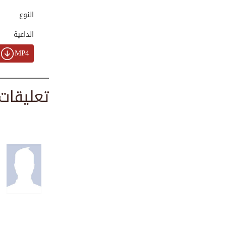
النوع
الداعية
تلاوة قرآنية - سو...
MP4
00:08:07
تعليقات
تلاوة من سورة الإ...
00:02:14
تلاوة من سورة الر...
00:01:27
ما تيسر من سورة ا...
00:05:20