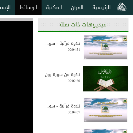
الرئيسية
القرآن
المكتبة
الوسائط
الإست
فيديوهات ذات صلة
تلاوة قرآنية - سو...
00:04:51
تلاوة من سورة يون...
00:02:29
تلاوة قرآنية - سو...
00:04:07