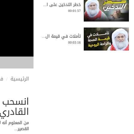
خطر التدخين على ا...
00:01:57
تأملات في قيمة ال...
00:03:16
الشيخ عبد العزيز ...
00:02:21
الرئيسية
في
انسحب م
كيف تبدأ التغيير ...
00:03:06
القادري
من المعلوم أنه 
القصير...
البراءة لا تعني أ...