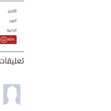
00:01:35
التاريخ
النوع
حسن الظن بالله سب...
00:00:25
الداعية
MP4
قصة مسعود وسلة
ال...
00:02:19
تعليقات
خطورة الدعاء على ...
00:02:50
أربع من كنّ فيه ك...
00:00:29