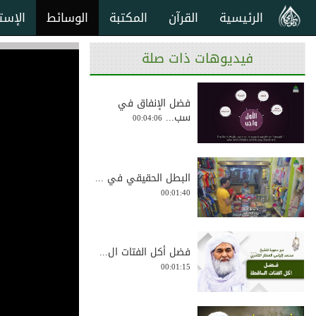
الرئيسية
القرآن
المكتبة
الوسائط
الإست
فيديوهات ذات صلة
فضل الإنفاق في
سب...
00:04:06
البطل الحقيقي في ...
00:01:40
فضل أكل الفتات ال...
00:01:15