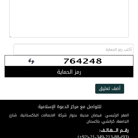
رمز الحماية
أضف تعليق
للتواصل مع مركز الدعوة الإسلامية:
المقر الرئيسي: فيضان مدينة بجوار شركة الاتصالات الباكستانية، شارع
الجامعة، كراتشي، باكستان
رقـــم الـــــهـاتــف:
(+92)-21-349-213-88-(93)