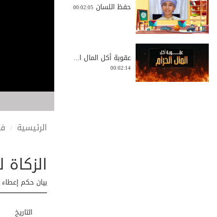
حفظ اللسان
00:02:05
عقوبة أكل المال ا...
00:02:14
سر النجاح؟ | The ...
00:04:35
الرئيسية
في
الزكاة ل
لماذا لا يجب أن ت...
00:01:06
بيان حكم إعطاء ا
الغراب الحكيم | ب...
التاريخ