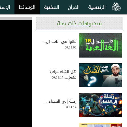
الرئيسية
القرآن
المكتبة
الوسائط
الإست
فيديوهات ذات صلة
قالوا في اللغة ال...
00:01:06
هل الشك حرام؟
فهم...
00:01:17
رحلة إلى الفضاء |...
00:04:14