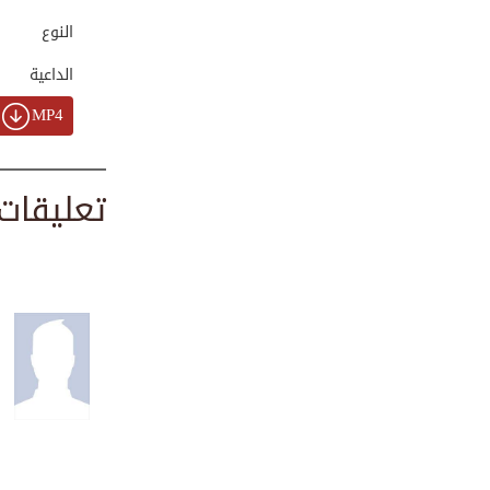
00:02:47
النوع
الداعية
لماذا لا بد من وج...
MP4
00:04:24
تعليقات
2D cartoon | صداق...
00:01:15
غزوة بحران | ردع ...
00:01:10
ما هو أحب شيء إلى...