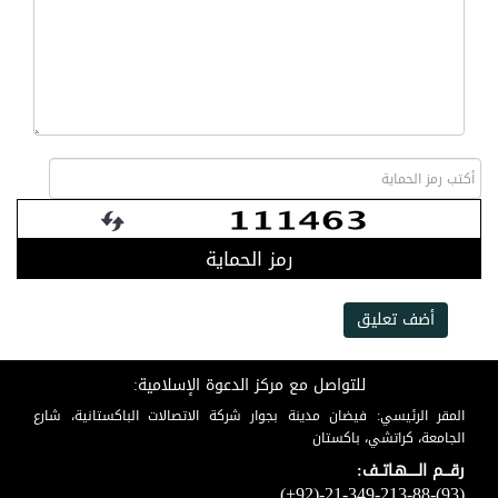
رمز الحماية
أضف تعليق
للتواصل مع مركز الدعوة الإسلامية:
المقر الرئيسي: فيضان مدينة بجوار شركة الاتصالات الباكستانية، شارع
الجامعة، كراتشي، باكستان
رقـــم الـــــهـاتــف:
(+92)-21-349-213-88-(93)