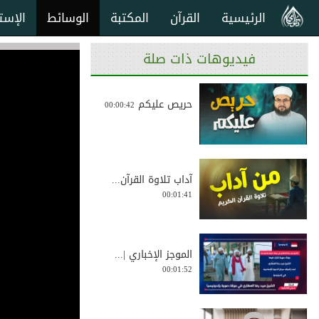
الرئيسية
القرآن
المكتبة
الوسائط
الإست
فيديوهات ذات صلة
حريص عليكم
00:00:42
آداب تلاوة القرآن...
00:01:41
الموجز الإخباري |...
00:01:52