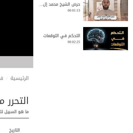
حرص الشيخ محمد إل...
00:01:13
التحكم في التوقعات
00:02:25
أجمل الأبيات في م...
00:00:15
الرئيسية
في
التحرر م
دروس قرآنية في ال...
00:02:28
ما هو السبيل للت
غارت أمكم | درس م...
التاريخ