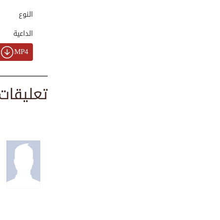
00:02:30
النوع
الداعية
كيف تحمي ذهنك من
MP4
...
00:00:55
تعليقات
جهود دعوية حول ال...
00:03:31
فوائد مدهشة للابت...
00:03:24
استغفار أم صلاة ع...
00:01:20