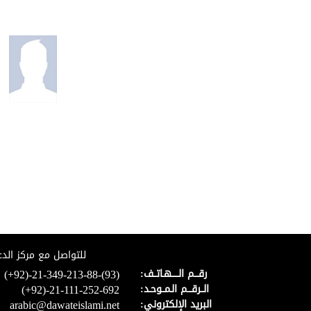
تلاوة قرآنية - سو...
00:04:07
تلاوة من سورة الب...
00:02:31
تلاوة من سورة الب...
00:02:54
للتواصل مع مركز الدع
سورة الملك
00:05:30
(+92)-21-349-213-88-(93)
رقـــم الـــــهـاتــف:
(+92)-21-111-252-692
الــرقـــم الـمــوحـد:
arabic@dawateislami.net
البريد الإلكتروني: