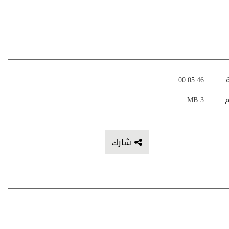
ة
00:05:46
م
3 MB
شارك