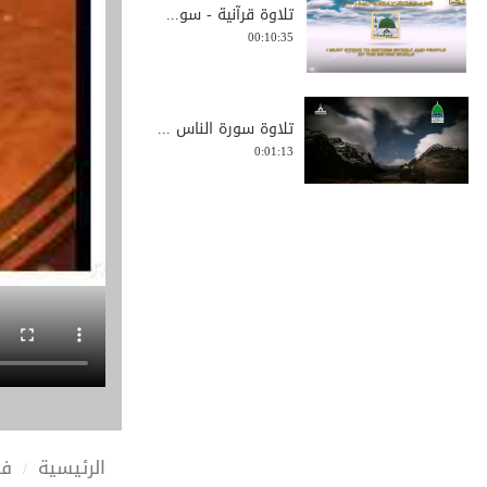
تلاوة قرآنية - سو...
00:10:35
تلاوة سورة الناس ...
0:01:13
غنيمة تلاوة القرآ...
00:05:43
تلاوة قرآنية - سو...
00:04:27
الرئيسية
في
سورة العلق - Sura...