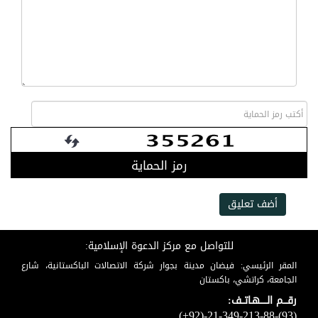
رمز الحماية
أضف تعليق
للتواصل مع مركز الدعوة الإسلامية:
المقر الرئيسي: فيضان مدينة بجوار شركة الاتصالات الباكستانية، شارع
الجامعة، كراتشي، باكستان
رقـــم الـــــهـاتــف:
(+92)-21-349-213-88-(93)