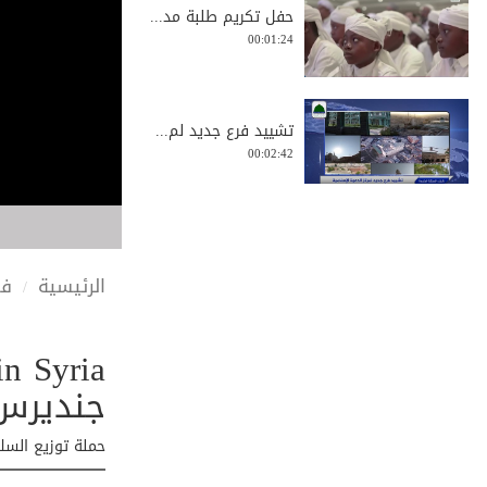
حفل تكريم طلبة مد...
00:01:24
تشييد فرع جديد لم...
00:02:42
زيارة وفد من علما...
00:11:30
الرئيسية
في
جولة دعوية في جنو...
00:03:18
جنديرس
حملة توزيع السلات الغذائية من ق
زيارة دعوية للقاء...