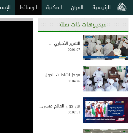
الرئيسية
القرآن
المكتبة
الوسائط
الإست
فيديوهات ذات صلة
التقرير الأخباري ...
00:01:07
موجز نشاطات الجول...
00:04:26
من حول العالم مسي...
00:02:51