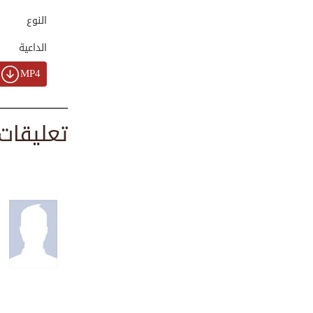
00:03:06
النوع
الداعية
تخلص من قضم الأظا...
MP4
00:01:42
تعليقات
بمناسبة ذكرى ولادة
00:00:29
برومو برنامج رفع ...
00:00:26
الحصن الحصين من ا...
00:01:10