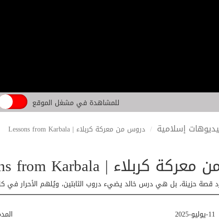
للمشاهدة في مشغل الموقع
ديوهات إسلامية
دروس من معركة كربلاء | Lessons from Karbala
 كربلاء | Lessons from Karbala
د قصة حزينة، بل هي درس خالد يضيء دروب الثابتين، ويُلهم الأحرار في كل 
11-يوليو-2025
المد