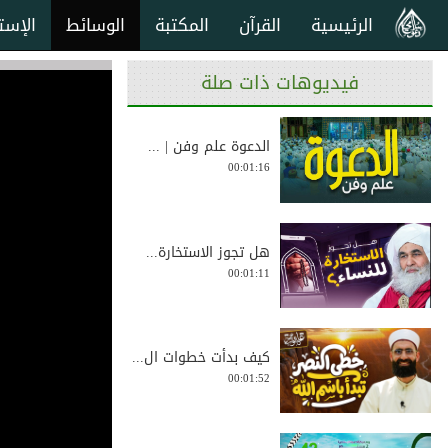
الرئيسية
القرآن
المكتبة
الوسائط
الإست
فيديوهات ذات صلة
الدعوة علم وفن | ...
00:01:16
هل تجوز الاستخارة...
00:01:11
كيف بدأت خطوات ال...
00:01:52