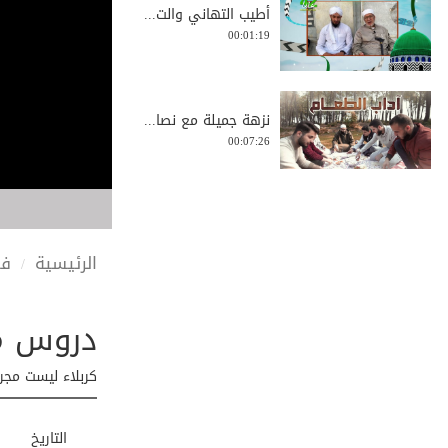
أطيب التهاني والت...
00:01:19
نزهة جميلة مع نصا...
00:07:26
من فوائد الصلاة ع...
00:00:37
الرئيسية
في
دروس من معركة
نبض الروح ومأوى ا...
00:01:41
كربلاء ليست مجر
الشعور بثقل الجنا...
التاريخ