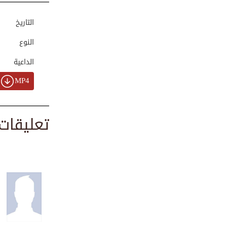
00:00:44
التاريخ
النوع
مركز الدعوة الإسل...
00:04:37
الداعية
MP4
ختام الجولة الدعو...
00:00:35
تعليقات
الاجتماعات الأسبوعية
00:02:32
لقاء دعوي بين علم...
00:01:16