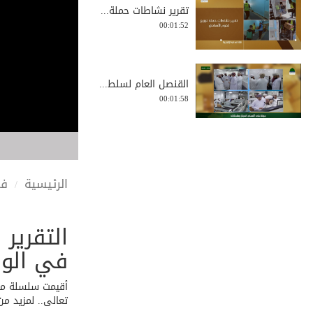
تقرير نشاطات حملة...
00:01:52
القنصل العام لسلط...
00:01:58
توزيع المساعدات ا...
00:00:47
الرئيسية
في
التقرير 
التقرير الأخباري ...
00:02:06
في الول
أقيمت سلسلة من ا
تعالى.. لمزيد من
التقرير الأخباري ...