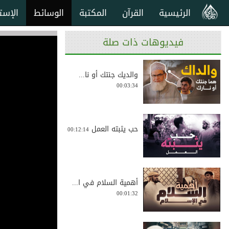
الرئيسية
القرآن
المكتبة
الوسائط
الإست
فيديوهات ذات صلة
والديك جنتك أو نا...
00:03:34
حب يثبته العمل
00:12:14
أهمية السلام في ا...
00:01:32