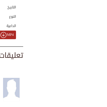
00:01:39
التاريخ
النوع
بناء البيوت لمنكو...
الداعية
00:06:52
MP4
ما حكم لبس الرجل ...
تعليقات
00:01:50
كيف نحسن الأخلاق ...
00:01:57
لقمة بلقمة - درر ...
00:00:59