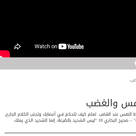
ضب
فس والغضب
بط النفس عند الغضب. تعلم كيف تتحكم في أعصابك وتجنب الكلام الجارح،
مستفيداً من حكمة الأب وقصص السنة النبوية. “المسلم من سلم المسلمون من لسانه ويده” – صحيح البخاري 10 “ليس الشديد بالصُرعة، إنما الشديد الذي يملك