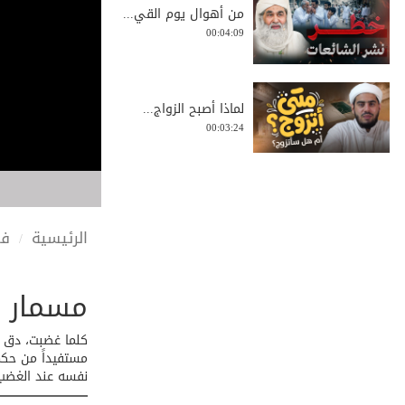
من أهوال يوم القي...
00:04:09
لماذا أصبح الزواج...
00:03:24
فوائد صحية للاستي...
00:01:35
الرئيسية
في
مسمار 
مسير الجيش بقلوبٍ...
00:01:42
كلما غضبت، دق م
نفسه عند الغضب” –
لا لخرافات الجاهل...