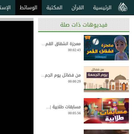
الرئيسية
القرآن
المكتبة
الوسائط
الإست
فيديوهات ذات صلة
معجزة انشقاق القم...
00:02:43
من فضائل يوم الجم...
00:00:29
مسابقات طلابية |...
00:05:56