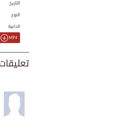
التاريخ
00:02:10
النوع
الداعية
محبة في الدنيا وص...
00:01:18
MP4
تعليقات
ما خسر على الله أ...
00:01:55
المال لا يسعد صاح...
00:03:45
لا يؤمن أحدكم حتى...
00:01:46