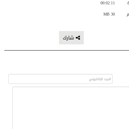
ة
00:02:11
م
30 MB
شارك