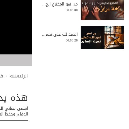
من هو المخترع الح...
00:03:00
الحمد لله على نعم...
00:03:26
كيف تجعل الآخرة أ...
00:03:08
الرئيسية
في
هذه يد 
أصول سلوك أهل
الس...
00:00:51
أسمى معاني الصد
الوفاء، وحفظ ال
معجزة انشقاق القم...