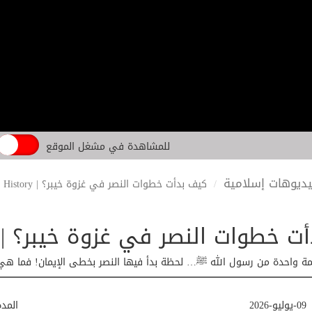
للمشاهدة في مشغل الموقع
ديوهات إسلامية
كيف بدأت خطوات النصر في غزوة خيبر؟ | Islamic History
طوات النصر في غزوة خيبر؟ | Islamic History
مة واحدة من رسول الله ﷺ… لحظة بدأ فيها النصر بخطى الإيمان! فما هي ال
09-يوليو-2026
المد