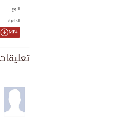
00:06:38
النوع
الداعية
قصة فتح مكة
00:08:49
MP4
تعليقات
أضرار الشوكولاتة ...
00:06:47
كيف تكون محبوباً ...
00:01:00
البنات رحمة وحسن ...
00:03:42