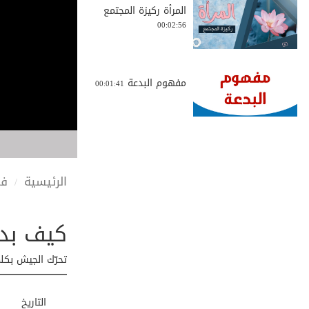
المرأة ركيزة المجتمع
00:02:56
مفهوم البدعة
00:01:41
فيضانات ليبيا الم...
00:01:41
الرئيسية
في
كيف بدأت خ
أكثروا من الاستغفار
00:03:27
تحرّك الجيش بكل
نتيجة اختبار رابع...
التاريخ