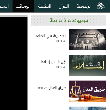
الرئيسية
القرآن
المكتبة
الوسائط
الإست
فيديوهات ذات صلة
الطمأنينة في الصلاة
00:00:40
أوّل الناس إسلاما...
00:02:45
طريق العدل
00:01:28