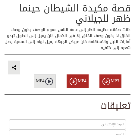
قصة مكيدة الشيطان حينما
ظهر للجيلاني
كانت صفاته عظيمة انظر إلى عامة الناس عموم الوصف یکون وصف
الخلق لا یکون وصف الخلق إلا فی الکمال کان یمیل إلی الطول تبدو
أمارات النبل والاستقامة کان عریض الجبھة یمیل لونه إلی السمرۃ یصل
شعرہ إلی کتفیه
MP4
MP4
MP3
تعليقات