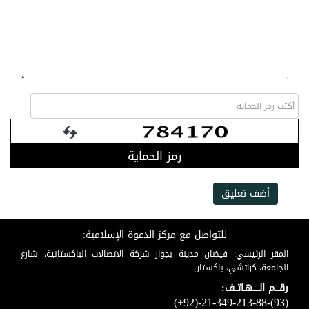
رمز الحماية
أضف تعليق
للتواصل مع مركز الدعوة الإسلامية:
المقر الرئيسي: فيضان مدينة بجوار شركة الاتصالات الباكستانية، شارع
الجامعة، كراتشي، باكستان
رقـــم الـــــهـاتــف:
(+92)-21-349-213-88-(93)