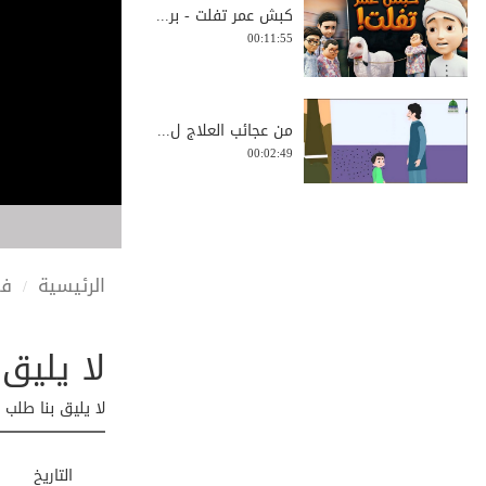
كبش عمر تفلت - بر...
00:11:55
من عجائب العلاج ل...
00:02:49
هل رأت أروى جنية ...
00:02:07
الرئيسية
في
لا يليق 
حمودي في مصيبة –
...
00:04:07
لا يليق بنا طلب 
كيف تتذكر؟ كيف تع...
التاريخ