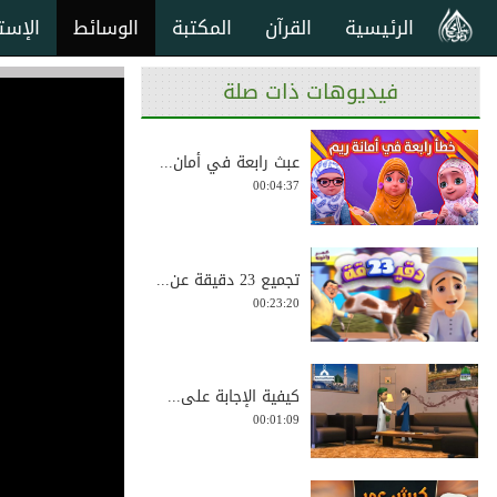
الرئيسية
القرآن
المكتبة
الوسائط
الإست
فيديوهات ذات صلة
عبث رابعة في أمان...
00:04:37
تجميع 23 دقيقة عن...
00:23:20
كيفية الإجابة على...
00:01:09