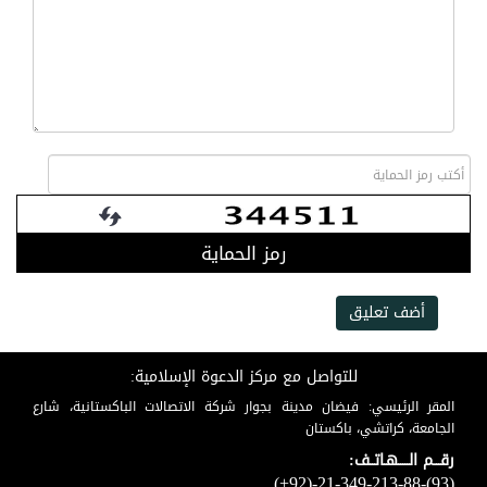
رمز الحماية
أضف تعليق
للتواصل مع مركز الدعوة الإسلامية:
المقر الرئيسي: فيضان مدينة بجوار شركة الاتصالات الباكستانية، شارع
الجامعة، كراتشي، باكستان
رقـــم الـــــهـاتــف:
(+92)-21-349-213-88-(93)