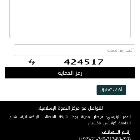
رمز الحماية
أضف تعليق
للتواصل مع مركز الدعوة الإسلامية:
المقر الرئيسي: فيضان مدينة بجوار شركة الاتصالات الباكستانية، شارع
الجامعة، كراتشي، باكستان
رقـــم الـــــهـاتــف:
(+92)-21-349-213-88-(93)