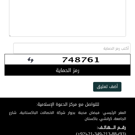
رمز الحماية
أضف تعليق
للتواصل مع مركز الدعوة الإسلامية:
المقر الرئيسي: فيضان مدينة بجوار شركة الاتصالات الباكستانية، شارع
الجامعة، كراتشي، باكستان
رقـــم الـــــهـاتــف:
(+92)-21-349-213-88-(93)