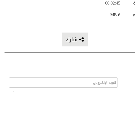
ة
00:02:45
م
6 MB
شارك