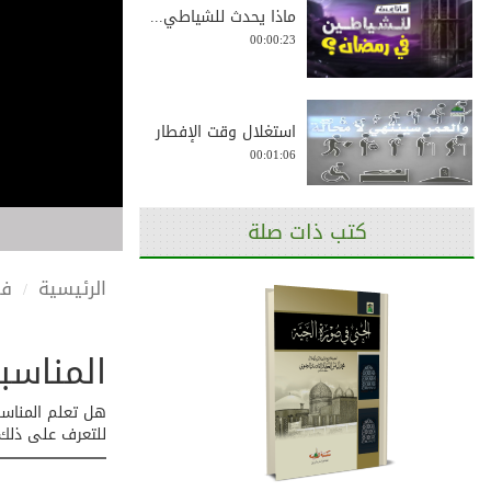
ماذا يحدث للشياطي...
00:00:23
استغلال وقت الإفطار
00:01:06
كتب ذات صلة
الفضائل العشر لشه...
00:01:56
الرئيسية
في
المناسب
قصيدة تباهى الناس...
00:04:51
هل تعلم المناسب
للتعرف على ذلك 
فضائل رمضان
00:05:58