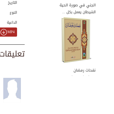
التاريخ
الجني في صورة الحية
الشيطان يعمل بكل ...
النوع
الداعية
أخلاق رمضانية : ك...
00:00:28
MP4
تعليقات
التهاني والتبريكا...
00:02:40
نفحات رمضان
رمضان شهر عظيم نع...
تراويح رمضان
00:01:45
رمضان تجلّى وابتس...
00:02:56